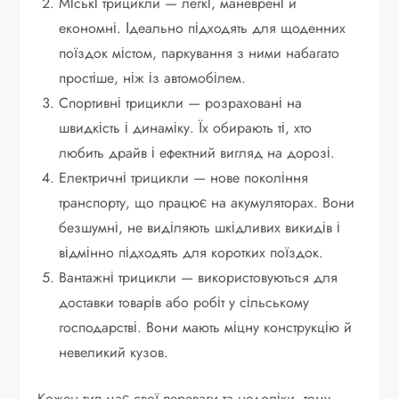
Міські трицикли — легкі, маневрені й
економні. Ідеально підходять для щоденних
поїздок містом, паркування з ними набагато
простіше, ніж із автомобілем.
Спортивні трицикли — розраховані на
швидкість і динаміку. Їх обирають ті, хто
любить драйв і ефектний вигляд на дорозі.
Електричні трицикли — нове покоління
транспорту, що працює на акумуляторах. Вони
безшумні, не виділяють шкідливих викидів і
відмінно підходять для коротких поїздок.
Вантажні трицикли — використовуються для
доставки товарів або робіт у сільському
господарстві. Вони мають міцну конструкцію й
невеликий кузов.
Кожен тип має свої переваги та недоліки, тому