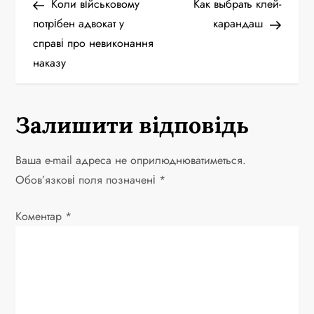
запис
запис
Коли військовому
Как выбрать клей-
а
потрібен адвокат у
карандаш
справі про невиконання
в
наказу
і
г
Залишити відповідь
а
Ваша e-mail адреса не оприлюднюватиметься.
ц
Обов’язкові поля позначені
*
і
Коментар
*
я
з
а