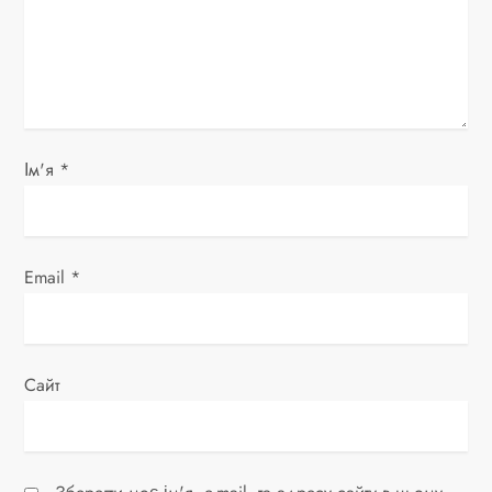
п
и
с
і
Ім'я
*
в
Email
*
Сайт