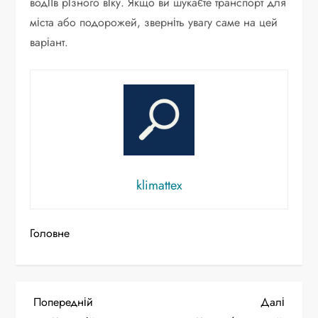
водіїв різного віку. Якщо ви шукаєте транспорт для
міста або подорожей, зверніть увагу саме на цей
варіант.
klimattex
Головне
Н
Попередній
Насту
Попередній
Далі