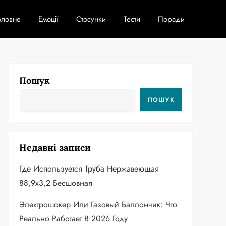
оловне
Емоції
Стосунки
Тести
Поради
Пошук
ПОШУК
Недавні записи
Где Используется Труба Нержавеющая
88,9х3,2 Бесшовная
Электрошокер Или Газовый Баллончик: Что
Реально Работает В 2026 Году