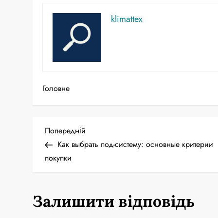
klimattex
Головне
Н
Попередній
Попередній
запис
Как выбрать под-систему: основные критерии
а
покупки
в
і
Залишити відповідь