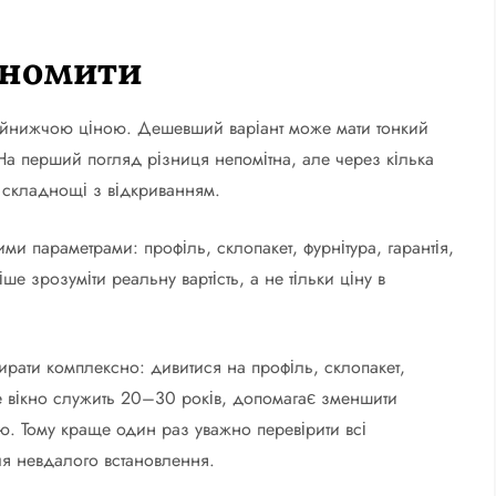
ономити
найнижчою ціною. Дешевший варіант може мати тонкий
 На перший погляд різниця непомітна, але через кілька
а складнощі з відкриванням.
и параметрами: профіль, склопакет, фурнітура, гарантія,
ше зрозуміти реальну вартість, а не тільки ціну в
ирати комплексно: дивитися на профіль, склопакет,
оше вікно служить 20–30 років, допомагає зменшити
ою. Тому краще один раз уважно перевірити всі
ля невдалого встановлення.