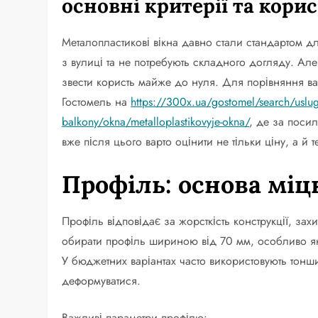
основні критерії та кори
Металопластикові вікна давно стали стандартом д
з вулиці та не потребують складного догляду. Ал
звести користь майже до нуля. Для порівняння ва
Гостомель на
https://300x.ua/gostomel/search/uslugi/
balkony/okna/metalloplastikovyje-okna/
, де за поси
вже після цього варто оцінити не тільки ціну, а й т
Профіль: основа міцн
Профіль відповідає за жорсткість конструкції, зах
обирати профіль шириною від 70 мм, особливо як
У бюджетних варіантах часто використовують тонш
деформуватися.
Важливі параметри профілю: