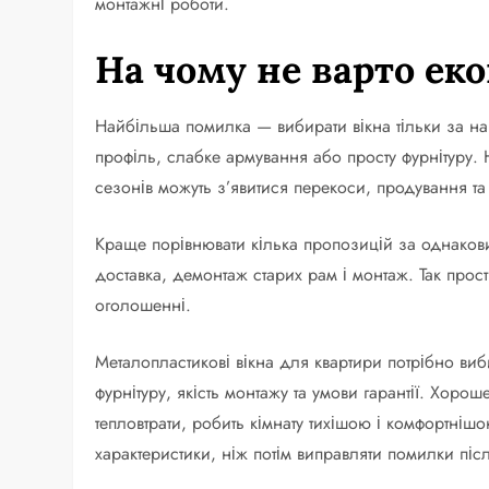
монтажні роботи.
На чому не варто ек
Найбільша помилка — вибирати вікна тільки за 
профіль, слабке армування або просту фурнітуру.
сезонів можуть з’явитися перекоси, продування т
Краще порівнювати кілька пропозицій за однаковим
доставка, демонтаж старих рам і монтаж. Так прості
оголошенні.
Металопластикові вікна для квартири потрібно виб
фурнітуру, якість монтажу та умови гарантії. Хор
тепловтрати, робить кімнату тихішою і комфортніш
характеристики, ніж потім виправляти помилки піс