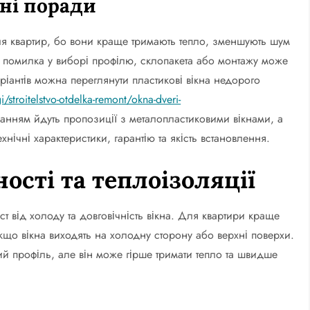
сні поради
ля квартир, бо вони краще тримають тепло, зменшують шум
е помилка у виборі профілю, склопакета або монтажу може
ріантів можна переглянути пластикові вікна недорого
stroitelstvo-otdelka-remont/okna-dveri-
ланням йдуть пропозиції з металопластиковими вікнами, а
ехнічні характеристики, гарантію та якість встановлення.
ості та теплоізоляції
ист від холоду та довговічність вікна. Для квартири краще
що вікна виходять на холодну сторону або верхні поверхи.
ий профіль, але він може гірше тримати тепло та швидше