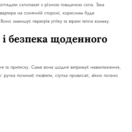
озглядати склопакет з різною товщиною скла. Така
квартира на сонячній стороні, корисним буде
оно зменшує перегрів улітку та втрати тепла взимку.
ь і безпека щоденного
ння та притиску. Саме вона щодня витримує навантаження,
 ручка починає люфтити, стулка провисає, вікно погано