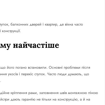
улок, балконних дверей і квартир, де вікна часто
 конструкції.
ому найчастіше
якщо його погано встановили. Основні проблеми після
ння укосів і перекіс стулок. Часто люди думають, що
.
адійне кріплення рами, заповнення швів монтажною піною
йстри дають гарантію не тільки на конструкцію, а й на