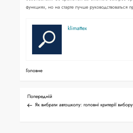
функциях, но на старте лучше руководствоваться
klimattex
Головне
Н
Попередній
Попередній
запис
Як вибрати автошколу: головні критерії вибору
а
в