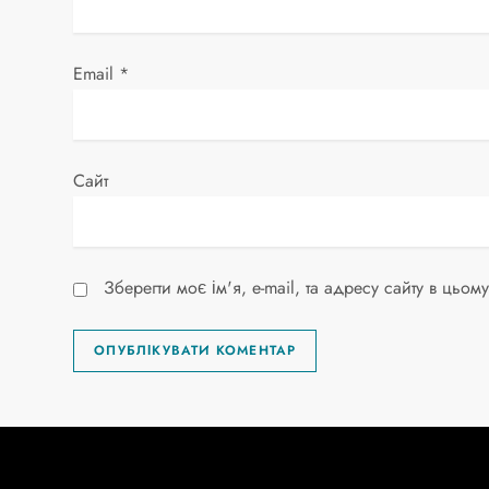
с
і
Email
*
в
Сайт
Зберегти моє ім'я, e-mail, та адресу сайту в цьо