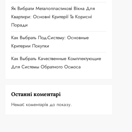
Як Вибрати Металопластикові Вікна Для
Квартири: Основні Критерії Та Корисні
Поради
Как Выбрать Под-Систему: Основные
Критерии Покупки
Как Выбрать Качественные Комплектующие
Для Системы Обратного Осмоса
Останні коментарі
Немає коментарів до показу.