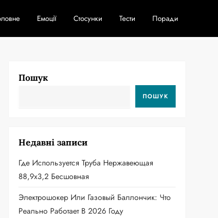
оловне
Емоції
Стосунки
Тести
Поради
Пошук
ПОШУК
Недавні записи
Где Используется Труба Нержавеющая
88,9х3,2 Бесшовная
Электрошокер Или Газовый Баллончик: Что
Реально Работает В 2026 Году