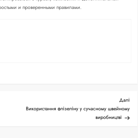
 простыми и проверенными правилами.
Нас
Далі
зап
Використання флізеліну у сучасному швейному
виробництві