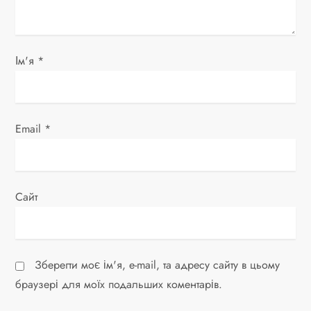
с
і
Ім'я
*
в
Email
*
Сайт
Зберегти моє ім'я, e-mail, та адресу сайту в цьому
браузері для моїх подальших коментарів.